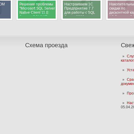
COM
Решение проблемы
Настраиваем 1С
Накопительн
"Microsoft SQL Server
Предприятие 7.7
скидки по
Native Client 11.0:
для работы с SQL
дисконтной ка
Запрос COMMIT
Server 2000
1С:Розница 2.
TRANSACTION не
имеет
соответствующей
инструкции BEGIN
TRANSACTION"
Схема проезда
Свеж
Слу
катало
Уст
Сра
докумен
Про
Наст
05.04.2