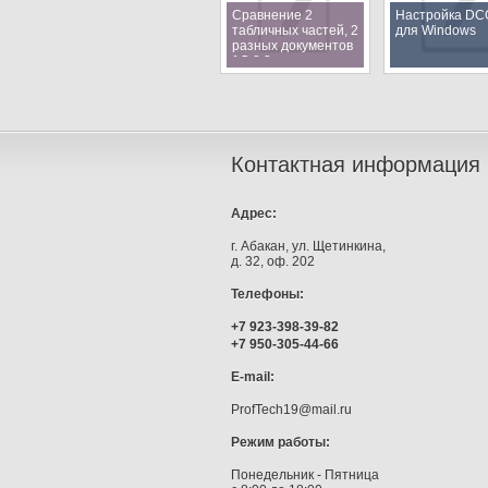
Сравнение 2
Настройка D
табличных частей, 2
для Windows
разных документов
1С 8.3
Контактная информация
Адрес:
г. Абакан, ул. Щетинкина,
д. 32, оф. 202
Телефоны:
+7 923-398-39-82
+7 950-305-44-66
E-mail:
ProfTech19@mail.ru
Режим работы:
Понедельник - Пятница