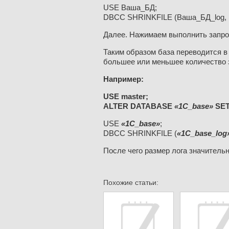
USE Ваша_БД;
DBCC SHRINKFILE (Ваша_БД_log,
Далее. Нажимаем выполнить запро
Таким образом база переводится в 
большее или меньшее количество за
Например:
USE master;
ALTER DATABASE
«1C_base»
SET
USE
«1C_base»
;
DBCC SHRINKFILE (
«1C_base_log
После чего размер лога значитель
Похожие статьи: