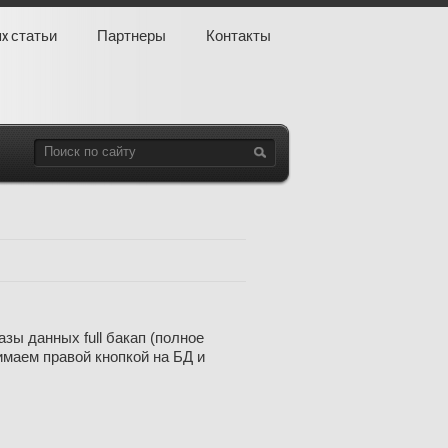
ux статьи
Партнеры
Контакты
зы данных full бакап (полное
имаем правой кнопкой на БД и