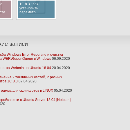
ые
1С 8.3 : Как
установить
рте
параметр
2
динамического
списка?
ие записи
жба Windows Error Reporting и очистка
га WER\ReportQueue в Windows
06.09.2020
ановка Webmin на Ubuntu 18.04
20.04.2020
внение 2 табличных частей, 2 разных
тов 1С 8.3
07.04.2020
грамма для скриншотов в LINUX
05.04.2020
ройка сети в Ubuntu Server 18.04 [Netplan]
020