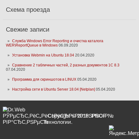
Схема проезда
Свежие записи
Служба Windows Error Reporting и очистка каталога
WER\ReportQueue в Windows
06.09.2020
Установка Webmin на Ubuntu 18.04
20.04.2020
Сравнение 2 табличных частей, 2 разных документов 1С 8.3
07.04.2020
Программа для скриншотов в LINUX
05.04.2020
Настройка сети в Ubuntu Server 18.04 [Netplan]
05.04.2020
Copyright © 2016. PROF
Технологии.