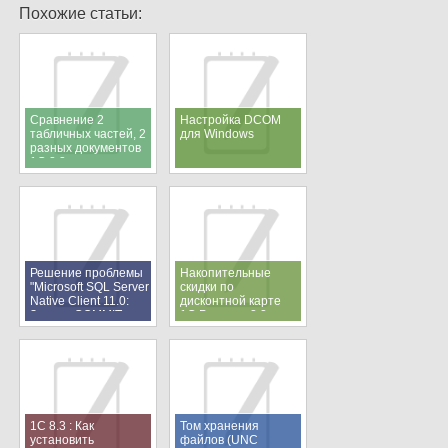
Похожие статьи:
Сравнение 2
Настройка DCOM
табличных частей, 2
для Windows
разных документов
1С 8.3
Решение проблемы
Накопительные
"Microsoft SQL Server
скидки по
Native Client 11.0:
дисконтной карте
Запрос COMMIT
1С:Розница 2.2
TRANSACTION не
имеет
соответствующей
инструкции BEGIN
TRANSACTION"
1С 8.3 : Как
Том хранения
установить
файлов (UNC